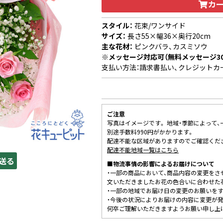
カ
スタイル：
花束/ワンサイド
サイズ：
長さ55×幅36×奥行20cm
主な花材：
ピンクバラ、カスミソウ
※メッセージ対応可（無料メッセージ3
支払い方法：請求書払い、クレジットカ
ご注意
写真はイメージです。 地域・季節によって
別途手数料990円がかかります。
配達不能な区域がありますのでご確認くだ
配達不能地域一覧はこちら
送る
■物流事情の影響によるお届けについて
・一部の商品において、商品内容の変更をさ
文いただきましたお花の色合いに合わせた
・一部の地域でお届け日の変更のお願いを
・今後の状況によりお届けの内容に変更が
何卒ご理解いただきますようお願い申し上