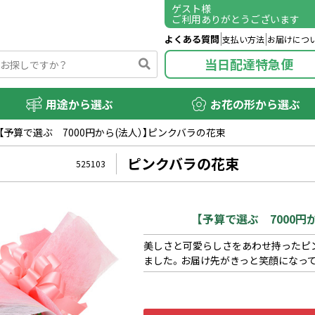
ゲスト
様
ご利用ありがとうございます
よくある質問
支払い方法
お届けにつ
当日配達特急便
用途から選ぶ
お花の形から選ぶ
【予算で選ぶ 7000円から(法人）】ピンクバラの花束
ピンクバラの花束
525103
【予算で選ぶ 7000円
美しさと可愛らしさをあわせ持ったピ
ました。お届け先がきっと笑顔になっ