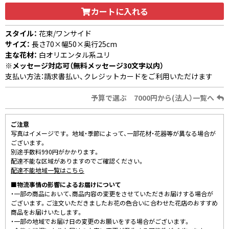
カートに入れる
スタイル：
花束/ワンサイド
サイズ：
長さ70×幅50×奥行25cm
主な花材：
白オリエンタル系ユリ
※メッセージ対応可（無料メッセージ30文字以内）
支払い方法：請求書払い、クレジットカードをご利用いただけます
予算で選ぶ 7000円から(法人）一覧へ
ご注意
写真はイメージです。 地域・季節によって、一部花材・花器等が異なる場合が
ございます。
別途手数料990円がかかります。
配達不能な区域がありますのでご確認ください。
配達不能地域一覧はこちら
■物流事情の影響によるお届けについて
・一部の商品において、商品内容の変更をさせていただきお届けする場合が
ございます。ご注文いただきましたお花の色合いに合わせた花店のおすすめ
商品をお届けいたします。
・一部の地域でお届け日の変更のお願いをする場合がございます。