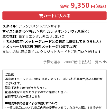
9,350
価格：
円（税込）
カートに入れる
スタイル：
アレンジメント/ワンサイド
サイズ：
高さ45×幅35×奥行23cm（オンシジウムを除く）
主な花材：
白オリエンタル系ユリ、赤バラ
※名札対応可（メッセージカードとの併用は推奨しておりません）
※メッセージ対応可（無料メッセージ30文字以内）
支払い方法：請求書払い、クレジットカードをご利用いただけます
予算で選ぶ 7000円から(法人）一覧へ
ご注意
写真はイメージです。 地域・季節によって、一部花材・花器等が異なる場合が
ございます。
別途手数料990円がかかります。
配達不能な区域がありますのでご確認ください。
配達不能地域一覧はこちら
■物流事情の影響によるお届けについて
・一部の商品において、商品内容の変更をさせていただきお届けする場合が