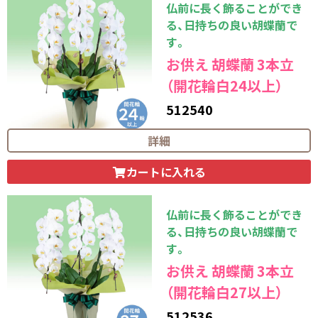
仏前に長く飾ることができ
る、日持ちの良い胡蝶蘭で
す。
お供え 胡蝶蘭 3本立
（開花輪白24以上）
512540
26,400
円（税込）
詳細
カートに入れる
仏前に長く飾ることができ
る、日持ちの良い胡蝶蘭で
す。
お供え 胡蝶蘭 3本立
（開花輪白27以上）
512536