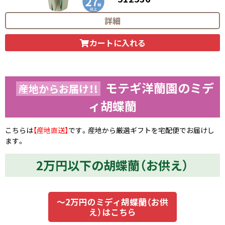
29,700
円（税込）
詳細
カートに入れる
モテギ洋蘭園のミデ
産地からお届け！!
ィ胡蝶蘭
こちらは
【産地直送】
です。産地から厳選ギフトを宅配便でお届けし
ます。
2万円以下の胡蝶蘭（お供え）
～2万円のミディ胡蝶蘭（お供
え）はこちら