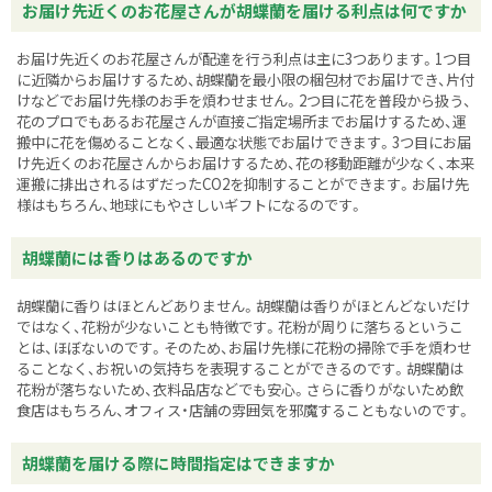
お届け先近くのお花屋さんが胡蝶蘭を届ける利点は何ですか
お届け先近くのお花屋さんが配達を行う利点は主に3つあります。1つ目
に近隣からお届けするため、胡蝶蘭を最小限の梱包材でお届けでき、片付
けなどでお届け先様のお手を煩わせません。2つ目に花を普段から扱う、
花のプロでもあるお花屋さんが直接ご指定場所までお届けするため、運
搬中に花を傷めることなく、最適な状態でお届けできます。3つ目にお届
け先近くのお花屋さんからお届けするため、花の移動距離が少なく、本来
運搬に排出されるはずだったCO2を抑制することができます。お届け先
様はもちろん、地球にもやさしいギフトになるのです。
胡蝶蘭には香りはあるのですか
胡蝶蘭に香りはほとんどありません。胡蝶蘭は香りがほとんどないだけ
ではなく、花粉が少ないことも特徴です。花粉が周りに落ちるというこ
とは、ほぼないのです。そのため、お届け先様に花粉の掃除で手を煩わせ
ることなく、お祝いの気持ちを表現することができるのです。胡蝶蘭は
花粉が落ちないため、衣料品店などでも安心。さらに香りがないため飲
食店はもちろん、オフィス・店舗の雰囲気を邪魔することもないのです。
胡蝶蘭を届ける際に時間指定はできますか