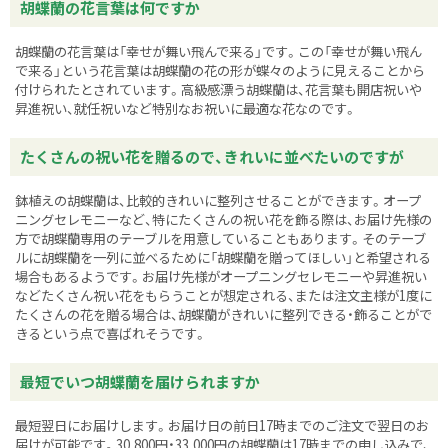
胡蝶蘭の花言葉は何ですか
胡蝶蘭の花言葉は「幸せが舞い飛んで来る」です。この「幸せが舞い飛ん
で来る」という花言葉は胡蝶蘭の花の形が蝶々のように見えることから
付けられたとされています。高級感漂う胡蝶蘭は、花言葉も開店祝いや
昇進祝い、就任祝いなど特別なお祝いに最適な花なのです。
たくさんの祝い花を贈るので、きれいに並べたいのですが
鉢植えの胡蝶蘭は、比較的きれいに整列させることができます。オープ
ニングセレモニーなど、特にたくさんの祝い花を飾る際は、お届け先様の
方で胡蝶蘭専用のテーブルを用意していることもあります。そのテーブ
ルに胡蝶蘭を一列に並べるために「胡蝶蘭を贈ってほしい」と希望される
場合もあるようです。お届け先様がオープニングセレモニーや昇進祝い
などたくさん祝い花をもらうことが想定される、または注文主様が1度に
たくさんの花を贈る場合は、胡蝶蘭がきれいに整列できる・飾ることがで
きるという点で喜ばれそうです。
最短でいつ胡蝶蘭を届けられますか
最短翌日にお届けします。お届け日の前日17時までのご注文で翌日のお
届けが可能です。30,800円・33,000円の胡蝶蘭は17時までの申し込みで、