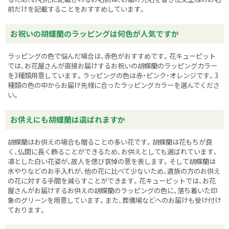
前だけを記載することをおすすめしています。
お祝いの胡蝶蘭のラッピングは何色が人気ですか
ラッピングの色で悩んだ場合は、赤色がおすすめです。花キューピット
では、お花屋さんが直接お届けするお祝いの胡蝶蘭のラッピングカラー
を3種類用意しています。ラッピングの色は赤・ピンク・オレンジです。3
種類の色の中からお届け先様に合ったラッピングカラーを選んでくださ
い。
お供えにも胡蝶蘭は選ばれますか
胡蝶蘭はお供えの場合も贈ることの多い花です。胡蝶蘭は花もちが良
く、仏間に長く飾ることができるため、お供えとしても選ばれています。
凛とした白い花姿が、故人を偲び哀悼の意を表します。そして胡蝶蘭は
水やりなどのお手入れが、他の花に比べて少ないため、遺族の方のお供え
の花に対する手間を減らすことができます。花キューピットでは、お花
屋さんがお届けするお供えの胡蝶蘭のラッピングの色に、落ち着いた印
象のグリーンを用意しています。また、葬儀場などへのお届けも受け付け
ております。