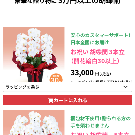
豪華な贈り物に
安心のカスタマーサポート！
日本全国にお届け
お祝い 胡蝶蘭 3本立
（開花輪白30以上）
33,000
円（税込）
※ラッピングの種類を下記よりお選び
いただけます。
カートに入れる
梱包材不使用！贈られる方の
手を煩わせません
お祝い 胡蝶蘭 5本立