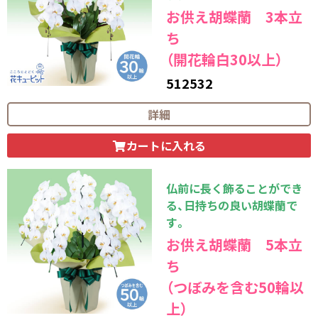
お供え胡蝶蘭 3本立
ち
（開花輪白30以上）
512532
33,000
円（税込）
詳細
カートに入れる
仏前に長く飾ることができ
る、日持ちの良い胡蝶蘭で
す。
お供え胡蝶蘭 5本立
ち
（つぼみを含む50輪以
上）