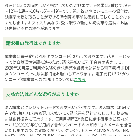
お届けは3つの時間帯から指定していただけます。時間帯は3種類で、9時
～12時・12時～16時・16時～19時です。開店祝いやセレモニーの場合は、
胡蝶蘭を受け取ることができる時間帯を事前に確認しておくことをおす
すめします。オフィスと異なり、受け取りが難しい時間帯や店舗にお届
け先様が不在の場合があります。
請求書の発行はできますか
請求書は電子発行（PDFダウンロード）を行っております。花キューピッ
トでは自然環境保護推進のため、請求書払いご利用会員の皆さまに、
2020年10月度ご利用分以降の請求書兼明細書を郵送から電子発行（PDF
ダウンロード）へ、順次移行をお願いしております。 電子発行（PDFダウ
ンロード）請求書へのご利用については
こちら
支払方法はどんな選択がありますか
法人請求とクレジットカードでお支払いが可能です。法人請求はお届け
完了後、毎月月末締め翌月末払いにて請求書を発行いたします。お支払
いは銀行振込にて承ります。毎月月初第2営業日に請求確定のご案内メ
ール「○○○○年○○月請求書ダウンロードのお知らせ」のメールを送信
いたしますので、ご確認ください。クレジットカードはVISA、MASTER、