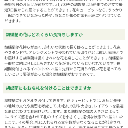
最短翌日のお届けが可能です。51,700円の胡蝶蘭は15時までの注文で最
短3日後からお届けすることができます。花キューピットなら、うっかり
手配ができていなかった時や、急なご訃報の対応も迅速に行わせていた
だきます。
胡蝶蘭の花はどれくらい長持ちしますか
胡蝶蘭は花持ちが良く、きれいな状態で長く飾ることができます。花束
やスタンド花、アレンジメントで使われている切り花とは違い、鉢植えで
お届けする胡蝶蘭は長くきれいな花を楽しむことができます 。胡蝶蘭は
一般的に約1か月以上もきれいな花が咲いているといわれています。長
期間開催されるイベントや、お届け先様から花持ちが良い花を贈って欲
しいという要望があった場合は胡蝶蘭がおすすめです。
胡蝶蘭にもお名札を付けることはできますか
胡蝶蘭にもお名札をお付けできます。花キューピットでは、お届け先様
の地域の文化や風習を考慮して、お名札の形や大きさ、レイアウトを最適
な形に合わせてお届けいたします。 また胡蝶蘭の鉢の大きさによって
は、サイズ感を合わせて札のサイズを小さくし、適切な状態でお届けいた
します。その場合、札に入れられる文字数が少なくなることが想定され
るため、お名札に記載されるお名前は、お届け先名を省き注文主様のお名