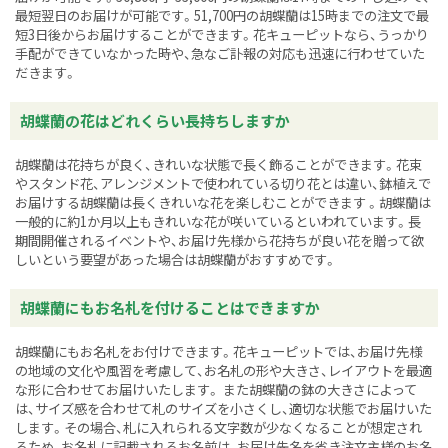
最短翌日のお届けが可能です。51,700円の胡蝶蘭は15時までの注文で最
短3日後からお届けすることができます。花キューピットなら、うっかり
手配ができていなかった時や、急なご訃報の対応も迅速に行わせていた
だきます。
胡蝶蘭の花はどれくらい長持ちしますか
胡蝶蘭は花持ちが良く、きれいな状態で長く飾ることができます。花束
やスタンド花、アレンジメントで使われている切り花とは違い、鉢植えで
お届けする胡蝶蘭は長くきれいな花を楽しむことができます 。胡蝶蘭は
一般的に約1か月以上もきれいな花が咲いているといわれています。長
期間開催されるイベントや、お届け先様から花持ちが良い花を贈って欲
しいという要望があった場合は胡蝶蘭がおすすめです。
胡蝶蘭にもお名札を付けることはできますか
胡蝶蘭にもお名札をお付けできます。花キューピットでは、お届け先様
の地域の文化や風習を考慮して、お名札の形や大きさ、レイアウトを最適
な形に合わせてお届けいたします。 また胡蝶蘭の鉢の大きさによって
は、サイズ感を合わせて札のサイズを小さくし、適切な状態でお届けいた
します。その場合、札に入れられる文字数が少なくなることが想定され
るため、お名札に記載されるお名前は、お届け先名を省き注文主様のお名