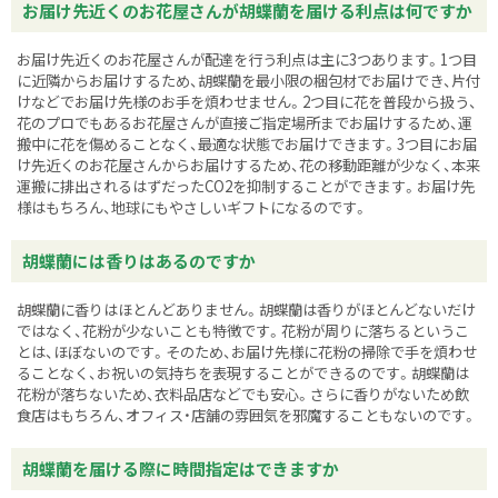
お届け先近くのお花屋さんが胡蝶蘭を届ける利点は何ですか
お届け先近くのお花屋さんが配達を行う利点は主に3つあります。1つ目
に近隣からお届けするため、胡蝶蘭を最小限の梱包材でお届けでき、片付
けなどでお届け先様のお手を煩わせません。2つ目に花を普段から扱う、
花のプロでもあるお花屋さんが直接ご指定場所までお届けするため、運
搬中に花を傷めることなく、最適な状態でお届けできます。3つ目にお届
け先近くのお花屋さんからお届けするため、花の移動距離が少なく、本来
運搬に排出されるはずだったCO2を抑制することができます。お届け先
様はもちろん、地球にもやさしいギフトになるのです。
胡蝶蘭には香りはあるのですか
胡蝶蘭に香りはほとんどありません。胡蝶蘭は香りがほとんどないだけ
ではなく、花粉が少ないことも特徴です。花粉が周りに落ちるというこ
とは、ほぼないのです。そのため、お届け先様に花粉の掃除で手を煩わせ
ることなく、お祝いの気持ちを表現することができるのです。胡蝶蘭は
花粉が落ちないため、衣料品店などでも安心。さらに香りがないため飲
食店はもちろん、オフィス・店舗の雰囲気を邪魔することもないのです。
胡蝶蘭を届ける際に時間指定はできますか