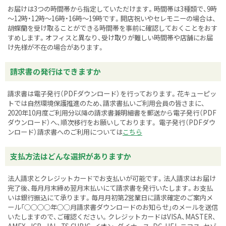
お届けは3つの時間帯から指定していただけます。時間帯は3種類で、9時
～12時・12時～16時・16時～19時です。開店祝いやセレモニーの場合は、
胡蝶蘭を受け取ることができる時間帯を事前に確認しておくことをおす
すめします。オフィスと異なり、受け取りが難しい時間帯や店舗にお届
け先様が不在の場合があります。
請求書の発行はできますか
請求書は電子発行（PDFダウンロード）を行っております。花キューピッ
トでは自然環境保護推進のため、請求書払いご利用会員の皆さまに、
2020年10月度ご利用分以降の請求書兼明細書を郵送から電子発行（PDF
ダウンロード）へ、順次移行をお願いしております。 電子発行（PDFダウ
ンロード）請求書へのご利用については
こちら
支払方法はどんな選択がありますか
法人請求とクレジットカードでお支払いが可能です。法人請求はお届け
完了後、毎月月末締め翌月末払いにて請求書を発行いたします。お支払
いは銀行振込にて承ります。毎月月初第2営業日に請求確定のご案内メ
ール「○○○○年○○月請求書ダウンロードのお知らせ」のメールを送信
いたしますので、ご確認ください。クレジットカードはVISA、MASTER、