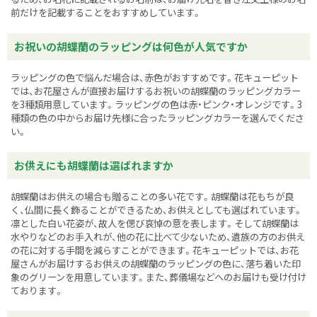
前だけを記載することをおすすめしています。
お祝いの胡蝶蘭のラッピングは何色が人気ですか
ラッピングの色で悩んだ場合は、赤色がおすすめです。花キューピット
では、お花屋さんが直接お届けするお祝いの胡蝶蘭のラッピングカラー
を3種類用意しています。ラッピングの色は赤・ピンク・オレンジです。3
種類の色の中からお届け先様に合ったラッピングカラーを選んでくださ
い。
お供えにも胡蝶蘭は選ばれますか
胡蝶蘭はお供えの場合も贈ることの多い花です。胡蝶蘭は花もちが良
く、仏間に長く飾ることができるため、お供えとしても選ばれています。
凛とした白い花姿が、故人を偲び哀悼の意を表します。そして胡蝶蘭は
水やりなどのお手入れが、他の花に比べて少ないため、遺族の方のお供え
の花に対する手間を減らすことができます。花キューピットでは、お花
屋さんがお届けするお供えの胡蝶蘭のラッピングの色に、落ち着いた印
象のグリーンを用意しています。また、葬儀場などへのお届けも受け付け
ております。