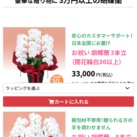
豪華な贈り物に
安心のカスタマーサポート！
日本全国にお届け
お祝い 胡蝶蘭 3本立
（開花輪白30以上）
33,000
円（税込）
※ラッピングの種類を下記よりお選び
いただけます。
カートに入れる
梱包材不使用！贈られる方の
手を煩わせません
お祝い 胡蝶蘭 5本立