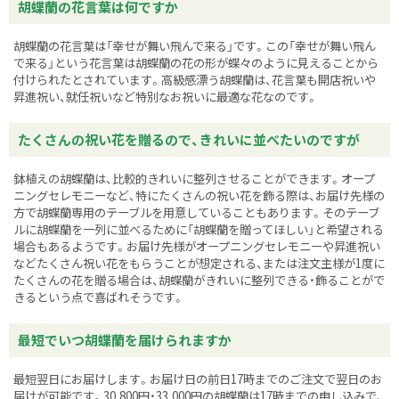
胡蝶蘭の花言葉は何ですか
胡蝶蘭の花言葉は「幸せが舞い飛んで来る」です。この「幸せが舞い飛ん
で来る」という花言葉は胡蝶蘭の花の形が蝶々のように見えることから
付けられたとされています。高級感漂う胡蝶蘭は、花言葉も開店祝いや
昇進祝い、就任祝いなど特別なお祝いに最適な花なのです。
たくさんの祝い花を贈るので、きれいに並べたいのですが
鉢植えの胡蝶蘭は、比較的きれいに整列させることができます。オープ
ニングセレモニーなど、特にたくさんの祝い花を飾る際は、お届け先様の
方で胡蝶蘭専用のテーブルを用意していることもあります。そのテーブ
ルに胡蝶蘭を一列に並べるために「胡蝶蘭を贈ってほしい」と希望される
場合もあるようです。お届け先様がオープニングセレモニーや昇進祝い
などたくさん祝い花をもらうことが想定される、または注文主様が1度に
たくさんの花を贈る場合は、胡蝶蘭がきれいに整列できる・飾ることがで
きるという点で喜ばれそうです。
最短でいつ胡蝶蘭を届けられますか
最短翌日にお届けします。お届け日の前日17時までのご注文で翌日のお
届けが可能です。30,800円・33,000円の胡蝶蘭は17時までの申し込みで、