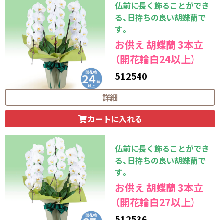
仏前に長く飾ることができ
る、日持ちの良い胡蝶蘭で
す。
お供え 胡蝶蘭 3本立
（開花輪白24以上）
512540
26,400
円（税込）
詳細
カートに入れる
仏前に長く飾ることができ
る、日持ちの良い胡蝶蘭で
す。
お供え 胡蝶蘭 3本立
（開花輪白27以上）
512536