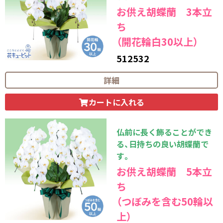
お供え胡蝶蘭 3本立
ち
（開花輪白30以上）
512532
33,000
円（税込）
詳細
カートに入れる
仏前に長く飾ることができ
る、日持ちの良い胡蝶蘭で
す。
お供え胡蝶蘭 5本立
ち
（つぼみを含む50輪以
上）