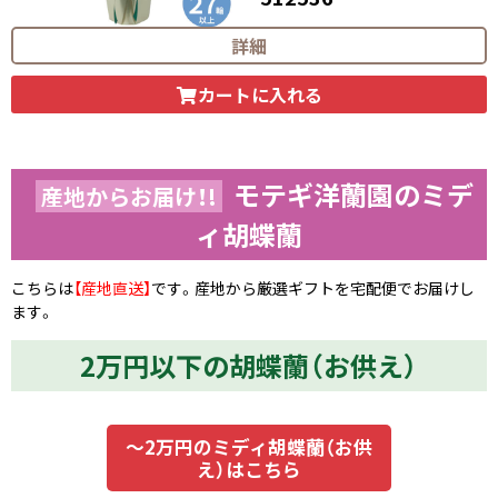
29,700
円（税込）
詳細
カートに入れる
モテギ洋蘭園のミデ
産地からお届け！!
ィ胡蝶蘭
こちらは
【産地直送】
です。産地から厳選ギフトを宅配便でお届けし
ます。
2万円以下の胡蝶蘭（お供え）
～2万円のミディ胡蝶蘭（お供
え）はこちら