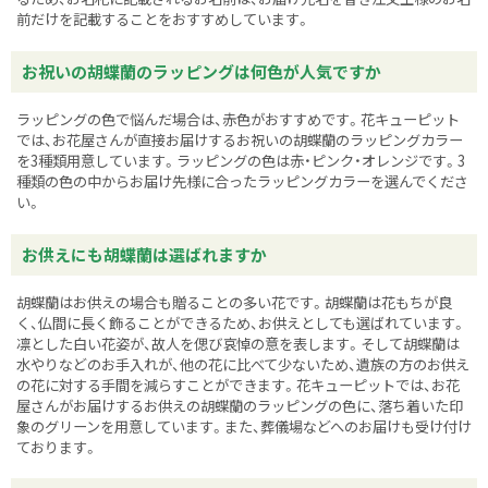
前だけを記載することをおすすめしています。
お祝いの胡蝶蘭のラッピングは何色が人気ですか
ラッピングの色で悩んだ場合は、赤色がおすすめです。花キューピット
では、お花屋さんが直接お届けするお祝いの胡蝶蘭のラッピングカラー
を3種類用意しています。ラッピングの色は赤・ピンク・オレンジです。3
種類の色の中からお届け先様に合ったラッピングカラーを選んでくださ
い。
お供えにも胡蝶蘭は選ばれますか
胡蝶蘭はお供えの場合も贈ることの多い花です。胡蝶蘭は花もちが良
く、仏間に長く飾ることができるため、お供えとしても選ばれています。
凛とした白い花姿が、故人を偲び哀悼の意を表します。そして胡蝶蘭は
水やりなどのお手入れが、他の花に比べて少ないため、遺族の方のお供え
の花に対する手間を減らすことができます。花キューピットでは、お花
屋さんがお届けするお供えの胡蝶蘭のラッピングの色に、落ち着いた印
象のグリーンを用意しています。また、葬儀場などへのお届けも受け付け
ております。