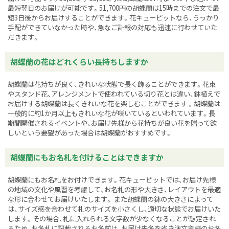
最短翌日のお届けが可能です。51,700円の胡蝶蘭は15時までの注文で最
短3日後からお届けすることができます。花キューピットなら、うっかり
手配ができていなかった時や、急なご訃報の対応も迅速に行わせていた
だきます。
胡蝶蘭の花はどれくらい長持ちしますか
胡蝶蘭は花持ちが良く、きれいな状態で長く飾ることができます。花束
やスタンド花、アレンジメントで使われている切り花とは違い、鉢植えで
お届けする胡蝶蘭は長くきれいな花を楽しむことができます 。胡蝶蘭は
一般的に約1か月以上もきれいな花が咲いているといわれています。長
期間開催されるイベントや、お届け先様から花持ちが良い花を贈って欲
しいという要望があった場合は胡蝶蘭がおすすめです。
胡蝶蘭にもお名札を付けることはできますか
胡蝶蘭にもお名札をお付けできます。花キューピットでは、お届け先様
の地域の文化や風習を考慮して、お名札の形や大きさ、レイアウトを最適
な形に合わせてお届けいたします。 また胡蝶蘭の鉢の大きさによって
は、サイズ感を合わせて札のサイズを小さくし、適切な状態でお届けいた
します。その場合、札に入れられる文字数が少なくなることが想定され
るため、お名札に記載されるお名前は、お届け先名を省き注文主様のお名