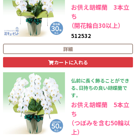
お供え胡蝶蘭 3本立
ち
（開花輪白30以上）
512532
33,000
円（税込）
詳細
カートに入れる
仏前に長く飾ることができ
る、日持ちの良い胡蝶蘭で
す。
お供え胡蝶蘭 5本立
ち
（つぼみを含む50輪以
上）