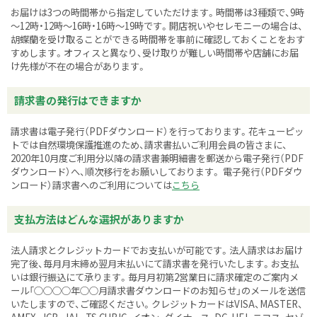
お届けは3つの時間帯から指定していただけます。時間帯は3種類で、9時
～12時・12時～16時・16時～19時です。開店祝いやセレモニーの場合は、
胡蝶蘭を受け取ることができる時間帯を事前に確認しておくことをおす
すめします。オフィスと異なり、受け取りが難しい時間帯や店舗にお届
け先様が不在の場合があります。
請求書の発行はできますか
請求書は電子発行（PDFダウンロード）を行っております。花キューピッ
トでは自然環境保護推進のため、請求書払いご利用会員の皆さまに、
2020年10月度ご利用分以降の請求書兼明細書を郵送から電子発行（PDF
ダウンロード）へ、順次移行をお願いしております。 電子発行（PDFダウ
ンロード）請求書へのご利用については
こちら
支払方法はどんな選択がありますか
法人請求とクレジットカードでお支払いが可能です。法人請求はお届け
完了後、毎月月末締め翌月末払いにて請求書を発行いたします。お支払
いは銀行振込にて承ります。毎月月初第2営業日に請求確定のご案内メ
ール「○○○○年○○月請求書ダウンロードのお知らせ」のメールを送信
いたしますので、ご確認ください。クレジットカードはVISA、MASTER、