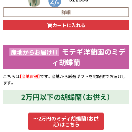
29,700
円（税込）
詳細
カートに入れる
モテギ洋蘭園のミデ
産地からお届け！!
ィ胡蝶蘭
こちらは
【産地直送】
です。産地から厳選ギフトを宅配便でお届けし
ます。
2万円以下の胡蝶蘭（お供え）
～2万円のミディ胡蝶蘭（お供
え）はこちら