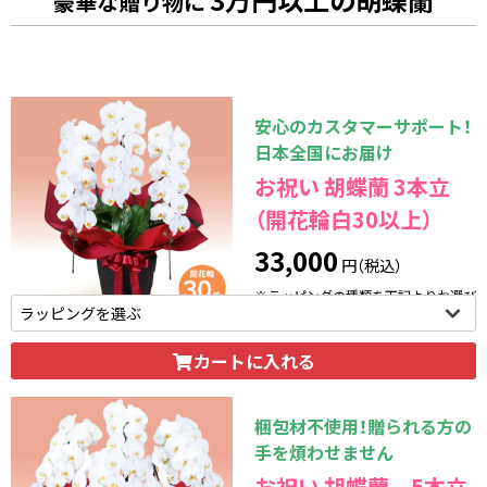
豪華な贈り物に
安心のカスタマーサポート！
日本全国にお届け
お祝い 胡蝶蘭 3本立
（開花輪白30以上）
33,000
円（税込）
※ラッピングの種類を下記よりお選び
いただけます。
カートに入れる
梱包材不使用！贈られる方の
手を煩わせません
お祝い 胡蝶蘭 5本立