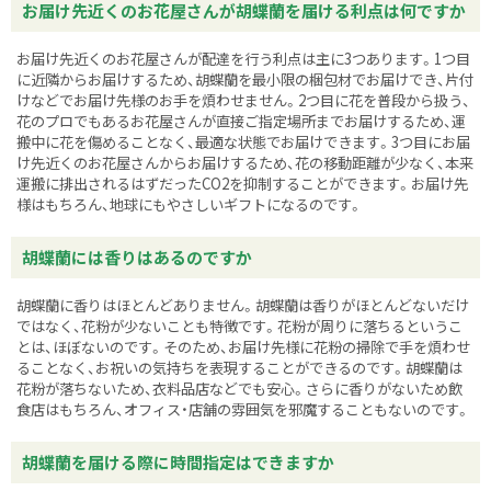
お届け先近くのお花屋さんが胡蝶蘭を届ける利点は何ですか
お届け先近くのお花屋さんが配達を行う利点は主に3つあります。1つ目
に近隣からお届けするため、胡蝶蘭を最小限の梱包材でお届けでき、片付
けなどでお届け先様のお手を煩わせません。2つ目に花を普段から扱う、
花のプロでもあるお花屋さんが直接ご指定場所までお届けするため、運
搬中に花を傷めることなく、最適な状態でお届けできます。3つ目にお届
け先近くのお花屋さんからお届けするため、花の移動距離が少なく、本来
運搬に排出されるはずだったCO2を抑制することができます。お届け先
様はもちろん、地球にもやさしいギフトになるのです。
胡蝶蘭には香りはあるのですか
胡蝶蘭に香りはほとんどありません。胡蝶蘭は香りがほとんどないだけ
ではなく、花粉が少ないことも特徴です。花粉が周りに落ちるというこ
とは、ほぼないのです。そのため、お届け先様に花粉の掃除で手を煩わせ
ることなく、お祝いの気持ちを表現することができるのです。胡蝶蘭は
花粉が落ちないため、衣料品店などでも安心。さらに香りがないため飲
食店はもちろん、オフィス・店舗の雰囲気を邪魔することもないのです。
胡蝶蘭を届ける際に時間指定はできますか