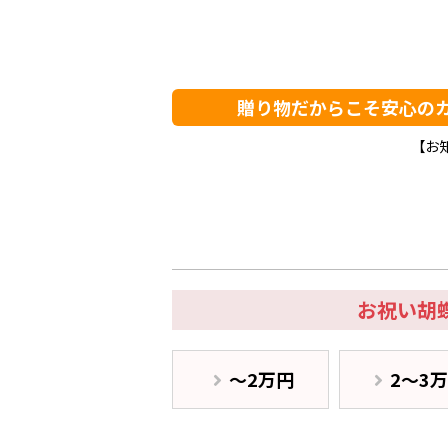
贈り物だからこそ安心の
【お
お祝い胡
〜2万円
2〜3