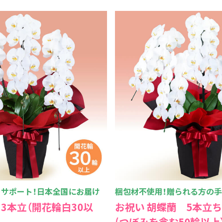
サポート！日本全国にお届け
梱包材不使用！贈られる方の
 3本立（開花輪白30以
お祝い 胡蝶蘭 5本立ち
(つぼみを含む50輪以上