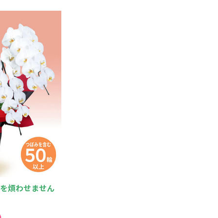
手を煩わせません
）