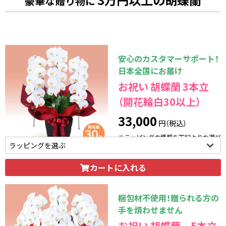
豪華な贈り物に
安心のカスタマーサポート！
日本全国にお届け
お祝い 胡蝶蘭 3本立
（開花輪白30以上）
33,000
円（税込）
※ラッピングの種類を下記よりお選び
いただけます。
カートに入れる
梱包材不使用！贈られる方の
手を煩わせません
お祝い 胡蝶蘭 5本立