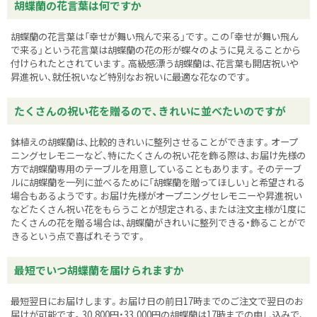
胡蝶蘭の花言葉は何ですか
胡蝶蘭の花言葉は「幸せが舞い飛んで来る」です。この「幸せが舞い飛ん
で来る」という花言葉は胡蝶蘭の花の形が蝶々のように見えることから
付けられたとされています。高級感漂う胡蝶蘭は、花言葉も開店祝いや
昇進祝い、就任祝いなど特別なお祝いに最適な花なのです。
たくさんの祝い花を贈るので、きれいに並べたいのですが
鉢植えの胡蝶蘭は、比較的きれいに整列させることができます。オープ
ニングセレモニーなど、特にたくさんの祝い花を飾る際は、お届け先様の
方で胡蝶蘭専用のテーブルを用意していることもあります。そのテーブ
ルに胡蝶蘭を一列に並べるために「胡蝶蘭を贈ってほしい」と希望される
場合もあるようです。お届け先様がオープニングセレモニーや昇進祝い
などたくさん祝い花をもらうことが想定される、または注文主様が1度に
たくさんの花を贈る場合は、胡蝶蘭がきれいに整列できる・飾ることがで
きるという点で喜ばれそうです。
最短でいつ胡蝶蘭を届けられますか
最短翌日にお届けします。お届け日の前日17時までのご注文で翌日のお
届けが可能です。30,800円・33,000円の胡蝶蘭は17時までの申し込みで、