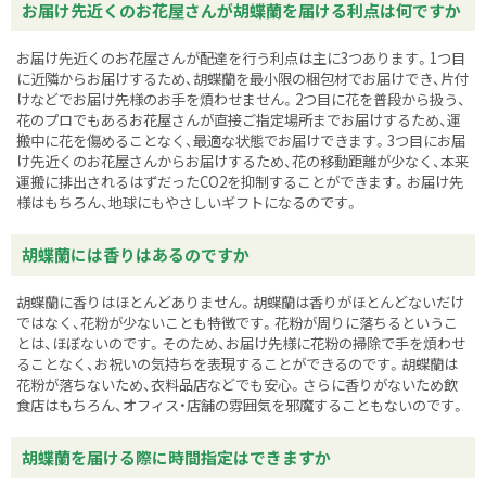
お届け先近くのお花屋さんが胡蝶蘭を届ける利点は何ですか
お届け先近くのお花屋さんが配達を行う利点は主に3つあります。1つ目
に近隣からお届けするため、胡蝶蘭を最小限の梱包材でお届けでき、片付
けなどでお届け先様のお手を煩わせません。2つ目に花を普段から扱う、
花のプロでもあるお花屋さんが直接ご指定場所までお届けするため、運
搬中に花を傷めることなく、最適な状態でお届けできます。3つ目にお届
け先近くのお花屋さんからお届けするため、花の移動距離が少なく、本来
運搬に排出されるはずだったCO2を抑制することができます。お届け先
様はもちろん、地球にもやさしいギフトになるのです。
胡蝶蘭には香りはあるのですか
胡蝶蘭に香りはほとんどありません。胡蝶蘭は香りがほとんどないだけ
ではなく、花粉が少ないことも特徴です。花粉が周りに落ちるというこ
とは、ほぼないのです。そのため、お届け先様に花粉の掃除で手を煩わせ
ることなく、お祝いの気持ちを表現することができるのです。胡蝶蘭は
花粉が落ちないため、衣料品店などでも安心。さらに香りがないため飲
食店はもちろん、オフィス・店舗の雰囲気を邪魔することもないのです。
胡蝶蘭を届ける際に時間指定はできますか