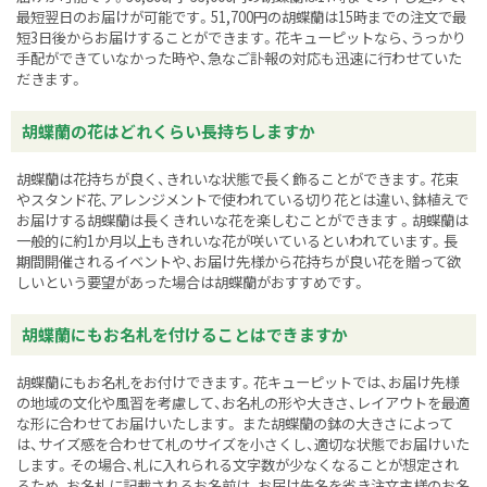
最短翌日のお届けが可能です。51,700円の胡蝶蘭は15時までの注文で最
短3日後からお届けすることができます。花キューピットなら、うっかり
手配ができていなかった時や、急なご訃報の対応も迅速に行わせていた
だきます。
胡蝶蘭の花はどれくらい長持ちしますか
胡蝶蘭は花持ちが良く、きれいな状態で長く飾ることができます。花束
やスタンド花、アレンジメントで使われている切り花とは違い、鉢植えで
お届けする胡蝶蘭は長くきれいな花を楽しむことができます 。胡蝶蘭は
一般的に約1か月以上もきれいな花が咲いているといわれています。長
期間開催されるイベントや、お届け先様から花持ちが良い花を贈って欲
しいという要望があった場合は胡蝶蘭がおすすめです。
胡蝶蘭にもお名札を付けることはできますか
胡蝶蘭にもお名札をお付けできます。花キューピットでは、お届け先様
の地域の文化や風習を考慮して、お名札の形や大きさ、レイアウトを最適
な形に合わせてお届けいたします。 また胡蝶蘭の鉢の大きさによって
は、サイズ感を合わせて札のサイズを小さくし、適切な状態でお届けいた
します。その場合、札に入れられる文字数が少なくなることが想定され
るため、お名札に記載されるお名前は、お届け先名を省き注文主様のお名