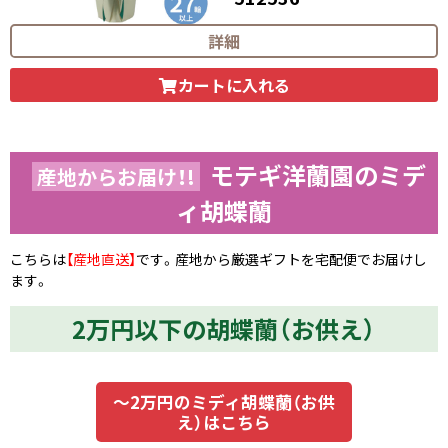
29,700
円（税込）
詳細
カートに入れる
モテギ洋蘭園のミデ
産地からお届け！!
ィ胡蝶蘭
こちらは
【産地直送】
です。産地から厳選ギフトを宅配便でお届けし
ます。
2万円以下の胡蝶蘭（お供え）
～2万円のミディ胡蝶蘭（お供
え）はこちら