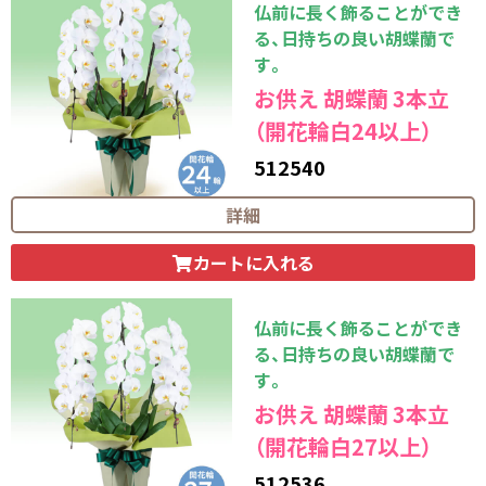
仏前に長く飾ることができ
る、日持ちの良い胡蝶蘭で
す。
お供え 胡蝶蘭 3本立
（開花輪白24以上）
512540
26,400
円（税込）
詳細
カートに入れる
仏前に長く飾ることができ
る、日持ちの良い胡蝶蘭で
す。
お供え 胡蝶蘭 3本立
（開花輪白27以上）
512536