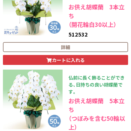
お供え胡蝶蘭 3本立
ち
（開花輪白30以上）
512532
33,000
円（税込）
詳細
カートに入れる
仏前に長く飾ることができ
る、日持ちの良い胡蝶蘭で
す。
お供え胡蝶蘭 5本立
ち
（つぼみを含む50輪以
上）