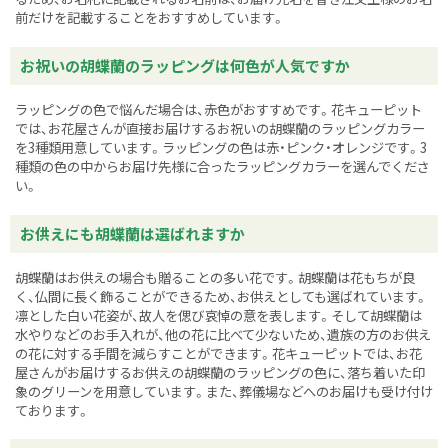
前だけを記載することをおすすめしています。
お祝いの胡蝶蘭のラッピングは何色が人気ですか
ラッピングの色で悩んだ場合は、赤色がおすすめです。花キューピット
では、お花屋さんが直接お届けするお祝いの胡蝶蘭のラッピングカラー
を3種類用意しています。ラッピングの色は赤・ピンク・オレンジです。3
種類の色の中からお届け先様に合ったラッピングカラーを選んでくださ
い。
お供えにも胡蝶蘭は選ばれますか
胡蝶蘭はお供えの場合も贈ることの多い花です。胡蝶蘭は花もちが良
く、仏間に長く飾ることができるため、お供えとしても選ばれています。
凛とした白い花姿が、故人を偲び哀悼の意を表します。そして胡蝶蘭は
水やりなどのお手入れが、他の花に比べて少ないため、遺族の方のお供え
の花に対する手間を減らすことができます。花キューピットでは、お花
屋さんがお届けするお供えの胡蝶蘭のラッピングの色に、落ち着いた印
象のグリーンを用意しています。また、葬儀場などへのお届けも受け付け
ております。