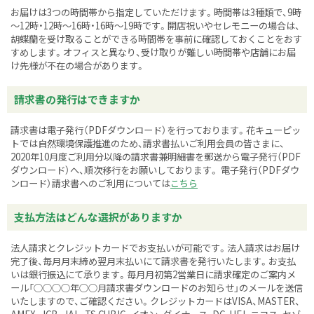
お届けは3つの時間帯から指定していただけます。時間帯は3種類で、9時
～12時・12時～16時・16時～19時です。開店祝いやセレモニーの場合は、
胡蝶蘭を受け取ることができる時間帯を事前に確認しておくことをおす
すめします。オフィスと異なり、受け取りが難しい時間帯や店舗にお届
け先様が不在の場合があります。
請求書の発行はできますか
請求書は電子発行（PDFダウンロード）を行っております。花キューピッ
トでは自然環境保護推進のため、請求書払いご利用会員の皆さまに、
2020年10月度ご利用分以降の請求書兼明細書を郵送から電子発行（PDF
ダウンロード）へ、順次移行をお願いしております。 電子発行（PDFダウ
ンロード）請求書へのご利用については
こちら
支払方法はどんな選択がありますか
法人請求とクレジットカードでお支払いが可能です。法人請求はお届け
完了後、毎月月末締め翌月末払いにて請求書を発行いたします。お支払
いは銀行振込にて承ります。毎月月初第2営業日に請求確定のご案内メ
ール「○○○○年○○月請求書ダウンロードのお知らせ」のメールを送信
いたしますので、ご確認ください。クレジットカードはVISA、MASTER、