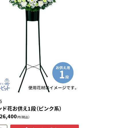
6
ンド花お供え1段（ピンク系）
26,400
円（税込）