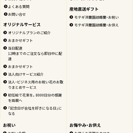
よくある質問
産地直送ギフト
お問い合せ
モテギ洋蘭園胡蝶蘭・お祝い
オリジナルサービス
モテギ洋蘭園胡蝶蘭・お供え
オリジナルプランのご紹介
おまかせギフト
当日配達
12時までのご注文なら即日中に配
達
おまかせギフト
ページの先頭
法人向けサービス紹介
法人・ビジネス用のお祝い花のお取
りまとめサービス
初任給で花束を。8000日分の感謝
を両親へ
「記念日が会社を好きになる日」に
なる
お祝い
お悔やみ・お供え