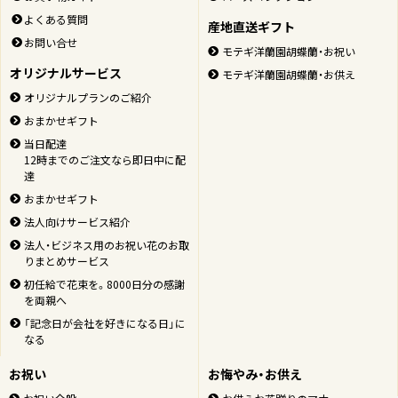
よくある質問
産地直送ギフト
お問い合せ
モテギ洋蘭園胡蝶蘭・お祝い
オリジナルサービス
モテギ洋蘭園胡蝶蘭・お供え
オリジナルプランのご紹介
おまかせギフト
当日配達
12時までのご注文なら即日中に配
達
おまかせギフト
ページの先頭
法人向けサービス紹介
法人・ビジネス用のお祝い花のお取
りまとめサービス
初任給で花束を。8000日分の感謝
を両親へ
「記念日が会社を好きになる日」に
なる
お祝い
お悔やみ・お供え