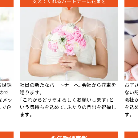
支えてくれるパートナーに花束を
お世話
社員の新たなパートナーへ、会社から花束を
お子
ので
贈ります。
ない
なメッ
「これからどうぞよろしくお願いします」と
会社
とで企
いう気持ちを込めて、ふたりの門出を祝福し
を込
ます。
す。