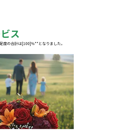
ービス
足度の合計は[100]％**となりました。