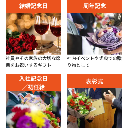
結婚記念日
周年記念
社員やその家族の大切な節
社内イベントや式典での贈
目をお祝いするギフト
り物として
入社記念日
表彰式
／初任給