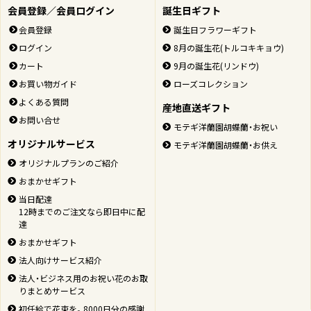
会員登録／会員ログイン
誕生日ギフト
会員登録
誕生日フラワーギフト
ログイン
8月の誕生花(トルコキキョウ)
カート
9月の誕生花(リンドウ)
お買い物ガイド
ローズコレクション
よくある質問
産地直送ギフト
お問い合せ
モテギ洋蘭園胡蝶蘭・お祝い
オリジナルサービス
モテギ洋蘭園胡蝶蘭・お供え
オリジナルプランのご紹介
ページの先頭
おまかせギフト
当日配達
12時までのご注文なら即日中に配
達
おまかせギフト
法人向けサービス紹介
法人・ビジネス用のお祝い花のお取
りまとめサービス
初任給で花束を。8000日分の感謝