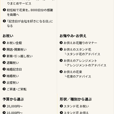
りまとめサービス
初任給で花束を。8000日分の感謝
を両親へ
「記念日が会社を好きになる日」に
なる
お祝い
お悔やみ・お供え
お祝い全般
お供えお花贈りのマナー
開店・開業祝い
お供えのスタンド花
└スタンド花のアドバイス
新築・引っ越し祝い
お供えのアレンジメント
退職祝い
└アレンジメントのアドバイス
結婚記念日
お供えの花束
結婚祝い
└花束のアドバイス
出産祝い
ご昇進・ご栄転
予算から選ぶ
形状／種別から選ぶ
20,000円～
スタンド花 お祝い
10,000円～
スタンド花 お供え