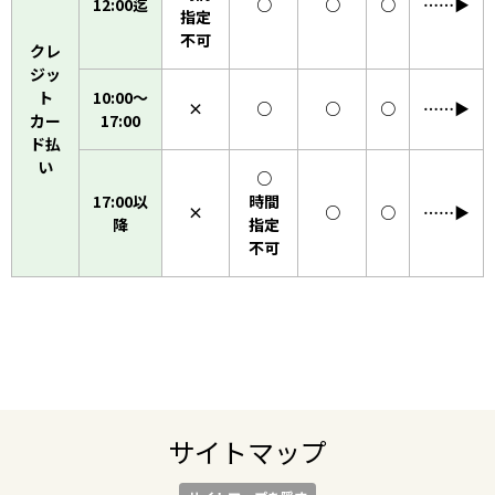
12:00迄
○
○
○
……▶︎
指定
不可
クレ
ジッ
ト
10:00〜
×
○
○
○
……▶︎
カー
17:00
ド払
い
○
17:00以
時間
×
○
○
……▶︎
降
指定
不可
サイトマップ