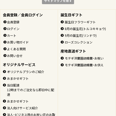
サイトマップを隠す
会員登録／会員ログイン
誕生日ギフト
会員登録
誕生日フラワーギフト
ログイン
8月の誕生花(トルコキキョウ)
カート
9月の誕生花(リンドウ)
お買い物ガイド
ローズコレクション
よくある質問
産地直送ギフト
お問い合せ
モテギ洋蘭園胡蝶蘭・お祝い
オリジナルサービス
モテギ洋蘭園胡蝶蘭・お供え
オリジナルプランのご紹介
おまかせギフト
当日配達
12時までのご注文なら即日中に配
達
おまかせギフト
法人向けサービス紹介
法人・ビジネス用のお祝い花のお取