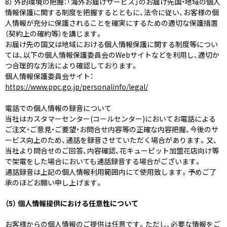
8） 外的環境の把握：「海外お届けサービス」のお届け先国・地域の個人
情報保護に関する制度を把握するとともに、法令に従い、お客様の個
人情報が充分に保護されることを確実にするための適切な保護措置
（契約上の確約等）を講じます。
お届け先の国又は地域における個人情報保護に関する制度等につい
ては、以下の個人情報保護委員会のWebサイトなどを利用し、適切か
つ合理的な方法により確認しております。
個人情報保護委員会サイト：
https://www.ppc.go.jp/personalinfo/legal/
電話での個人情報の録音について
当社はカスタマーセンター(コールセンター)においてお電話による
ご注文・ご意見・ご要望・お問合せ内容等の正確な内容把握、今後のサ
ービス向上のため、通話を録音させていただく場合があります。又、
当社より問合せのご回答、内容確認、花キューピット加盟花店向け等
で架電をした場合においても通話録音する場合がございます。
通話録音は上記の個人情報利用範囲内にて使用致します。予めご了
承のほどお願い申し上げます。
（5） 個人情報提供における任意性について
お客様からの個人情報のご提供は任意です。ただし、必要な情報をご