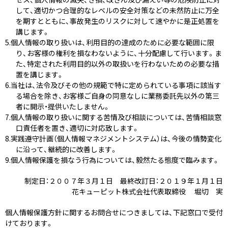
して、適切かつ合理的なレベルの安全対策などの未然防止に万全
を期すとともに、事故発生のリスクに対して速やかに是正処置を
講じます。
個人情報の取り扱いは、利用目的の達成のために必要な範囲に限
り、お客様の権利を損なわないように、十分配慮して行います。ま
た、特定された利用目的以外の取扱いを行わないための必要な措
置を講じます。
当社は、法令及びその他の規範で特に定められている事項に該当す
る場合を除き、お客様ご自身の同意なしに業務委託先以外の第三
者に開示・提供いたしません。
個人情報の取り扱いに関する苦情及び相談については、苦情相談窓
口責任者を置き、適切に対応致します。
実践遵守計画（個人情報マネジメントシステム）は、今後の情勢変化
に沿って、継続的に改善します。
個人情報保護を損なう行為については、毅然たる態度で臨みます。
制定日：２００７年３月１日 最終改訂日：２０１９年１月１日
花キューピット株式会社代表取締役 堀切 実
個人情報保護方針に関するお問合せにつきましては、下記窓口で受付
けております。