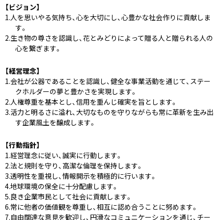
【ビジョン】
人を思いやる気持ち、心を大切にし、心豊かな社会作りに貢献しま
す。
生き物の尊さを認識し、花とみどりによって贈る人と贈られる人の
心を繋ぎます。
【経営理念】
会社が公器であることを認識し、健全な事業活動を通じて、ステー
クホルダーの夢と豊かさを実現します。
人権尊重を基本とし、信用を重んじ確実を旨とします。
活力と明るさに溢れ、大切なものを守りながらも常に革新を生み出
す企業風土を醸成します。
【行動指針】
経営理念に従い、誠実に行動します。
法と規則を守り、高潔な倫理を保持します。
透明性を重視し、情報開示を積極的に行います。
地球環境の保全に十分配慮します。
良き企業市民として社会に貢献します。
常に他者の価値観を尊重し、相互に認め合うことに努めます。
自由闊達な意見を歓迎し、円滑なコミュニケーションを通じ、チー