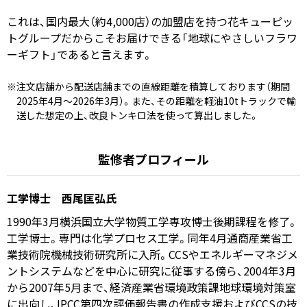
これは、国内最大（約4,000店）の加盟店を持つ花キューピッ
トグループだからこそお届けできる「地球にやさしいフラワ
ーギフト」であると言えます。
※注文店舗から配送店舗までの直線距離を積算しております（期間
2025年4月～2026年3月）。また、その距離を軽油10tトラックで輸
送した想定の上、改良トンキロ法を使って算出しました。
監修者プロフィール
工学博士 西尾匡弘氏
1990年3月横浜国立大学物質工学専攻博士後期課程を修了。
工学博士。専門は化学プロセス工学。同年4月通商産業省工
業技術院機械技術研究所に入所。CCSやエネルギーマネジメ
ントシステムなどを中心に研究に従事する傍ら、2004年3月
から2007年5月まで、経済産業省環境政策課地球環境対策室
に出向し、IPCC第四次評価報告書の作成支援およびCCSの技