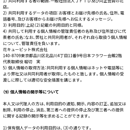
1） 共同利用する者の範囲：一般社団法人ＪＦＴＤ及び同正会員の花
店。
2） 共同利用するデータの項目：お客様とお届け先様の氏名、住所、電
話番号、及びお客様からお届け先様へお伝えするメッセージ。
3） 利用目的：上記（2）記載の利用目的と同様。
4） 共同して利用する個人情報の管理責任者の名称及び住所並びに代
表者の氏名：なお、弊社と共同利用者が、それぞれ自ら取扱う個人情報
について、管理責任を負います。
花キューピット株式会社
140-8709東京都品川区北品川4丁目11番9号日本フラワー会館2階
代表取締役 堀切 実
5） 個人情報の取得方法：共同利用する個人情報はネットや電話等に
より弊社又は共同利用者が取得したものと致します。個人情報の受
渡しに際しては適切な安全措置を講じます。
（9） 個人情報の開示等について
本人又は代理人の方は、利用目的の通知、開示、内容の訂正、追加又は
削除、利用の停止、消去、第三者への提供の停止及び第三者への提供
に関する記録の開示等を求めることができます。
1) 保有個人データの利用目的は、（3）の通りです。