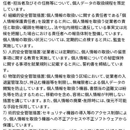
任者・担当者及びその任務等について、個人データの取扱規程を策定
しています。
4） 組織的安全管理措置：個人情報の取扱いに関する責任者である「個
人情報保護責任者」を設置すると共に、個人情報を取扱う従業者の責
任と取扱い範囲を明確化し、法や社内規程に違反している事実又は兆
候を把握した場合における責任者への報告体制を整備しています。
個人情報の取扱い状況については、定期的に点検すると共に、監査を
実施しています。
5） 人的安全管理措置：従業者には定期的に、個人情報の取扱いの留意
事項に関する教育を実施しています。個人情報についての秘密保持
に関する事項を就業規則に記載すると共に、誓約書を締結していま
す。
6） 物理的安全管理措置：個人情報を取扱う区域において、従業者の入
退室管理及び、持込む機器等を制限し、無権限者による個人データの
閲覧を防止しています。個人情報を取扱う機器、書類当の盗難又は紛
失等を防止するために、移動中を含め、容易に個人情報が判明しない
措置を講じています。また、個人情報の廃棄・削除時には、復元不可能
な手段を採用しています。
7） 術的安全管理措置：セキュリティ機器の導入等のアクセス制御によ
り、個人情報を取扱う機器への不正アクセスや不正ソフトウェアから
保護しています。