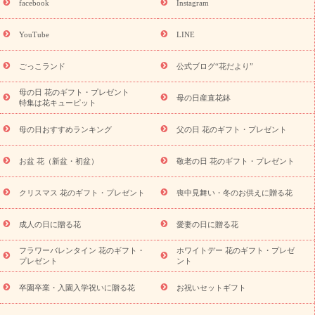
facebook
Instagram
ーギフト商品一覧
バラ
ユリ
トルコキキョウ
8月の誕生花
(トルコキキョウ)
9月の誕生花(リンドウ)
誕生日セットギフト
YouTube
LINE
用途か
キャンペーン
「きょう誕生日なんです」キャンペーン
ら探す
お祝いの花特集
当日配達特急便
お祝い商品一覧
お
ごっこランド
公式ブログ“花だより”
祝い
開店・開業祝い
新築・引っ越し祝い
退職祝い
結婚記
念日
結婚祝い
出産祝い
退院祝い・快気祝い
還暦祝い・長
母の日 花のギフト・プレゼント
母の日産直花鉢
特集は花キューピット
寿祝い
プチギフト
ペットのお祝いフラワー
お中元・暑中見
舞い
敬老の日
お供え・お悔やみ
当日配達特急便 お供え
お
母の日おすすめランキング
父の日 花のギフト・プレゼント
供え・お悔やみ商品一覧
お供え・お悔やみの花
四十九日法要以
降に贈る花
通夜・葬儀に贈る花
お供え お花とセットギフト
お盆 花（新盆・初盆）
敬老の日 花のギフト・プレゼント
お供え プリザーブドフラワー
ペットのお供えフラワー
お盆（新
盆・初盆）
その他
お祝い返し
お見舞い
お取り寄せギフト
ビジネス用
ご自宅用
観葉植物
ミディ胡蝶蘭
プリザーブ
クリスマス 花のギフト・プレゼント
喪中見舞い・冬のお供えに贈る花
スタイルから探す
ドフラワー
アレンジメント
花束
スタ
ンド花
お祝い
お供え・お悔やみ
胡蝶蘭
胡蝶蘭・花鉢
ミ
成人の日に贈る花
愛妻の日に贈る花
ディ胡蝶蘭・お祝い
ミディ胡蝶蘭・お供え
世界初の青色胡蝶蘭
フラワーバレンタイン 花のギフト・
ホワイトデー 花のギフト・プレゼ
観葉植物
観葉植物
産直多肉植物
プリザーブドフラワー
プレゼント
ント
お祝い
お供え・お悔やみ
花とセットギフト
セミオーダー
プチギフト（hanamore -ハナモア-）
花とみどりのeギフト
花
卒園卒業・入園入学祝いに贈る花
お祝いセットギフト
キューピットのeGfit
カラー
ピンク
イエローオレンジ
レッ