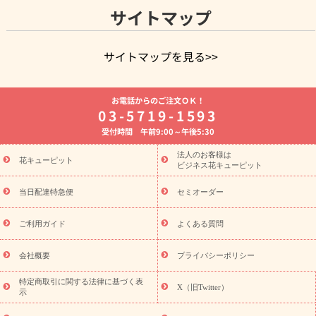
サイトマップ
サイトマップを見る>>
よく贈られる花
お祝いの花特集
誕生日フラワーギフト特集
お電話からのご注文ＯＫ！
8月の誕生花(トルコキキョウ)
開店・開業祝い
退職祝い
結
03-5719-1593
婚記念日
お供え・お悔やみ
お供え・お悔やみの花
四十九日
受付時間 午前9:00～午後5:30
法要以降に贈る花
通夜・葬儀に贈る花
胡蝶蘭・花鉢
プリザ
ーブドフラワー
季節のイベント
ひまわり ギフト・プレゼント
法人のお客様は
季節のイベント
花キューピット
特集
お盆 花（新盆・初盆）
お盆 花（新
ビジネス花キューピット
盆・初盆）
お盆 花（新盆・初盆）
お盆・お供え 花とセットギ
フト
お盆・お供え プリザーブドフラワー
ひまわり ギフト・プ
当日配達特急便
セミオーダー
レゼント特集
夏の花贈り・お中元・暑中見舞い 花のギフト特集
敬老の日におくる花ギフト・プレゼント特集
敬老の日におくる
ご利用ガイド
よくある質問
花ギフト・プレゼント特集
敬老の日 花のおすすめランキング
敬
老の日 花鉢植えのギフト・プレゼント特集
敬老の日 花とセットギ
会社概要
プライバシーポリシー
フト・プレゼント特集
敬老の日の花 全てのギフト一覧
キャン
ペーン
映画『ウォーターガーディアンズ』コラボキャンペーン
特定商取引に関する法律に基づく表
X（旧Twitter）
示
誕生日の花を探す
「きょう誕生日なんです」キャンペーン
誕生日フラワーギフト
誕生日フラワーギフト特集
誕生日フラワ