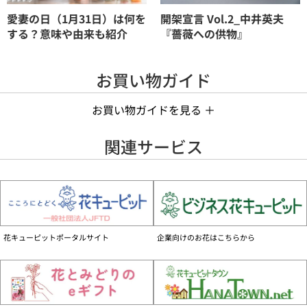
愛妻の日（1月31日）は何を
開架宣言 Vol.2_中井英夫
する？意味や由来も紹介
『薔薇への供物』
お買い物ガイド
お買い物ガイドを見る ＋
手数料について
関連サービス
お花代の他に、商品1件ごとに手数料990円（税込）がかかります。
お支払いについて
■個人のお客様
クレジットカード、GMO後払い、携帯電話会社決済、Amazon Pay、コンビニ前
払い、でのお支払いがご利用いただけます。
商品によって支払い方法が異なります。
花キューピットポータルサイト
企業向けのお花はこちらから
詳しくはご購入ガイドをご覧ください
お届けの事前確認について
お届け先へ事前に在宅確認の連絡をする場合があります。
なお、連絡がつかない場合は、ご指定の日時にお届けができない場合がございま