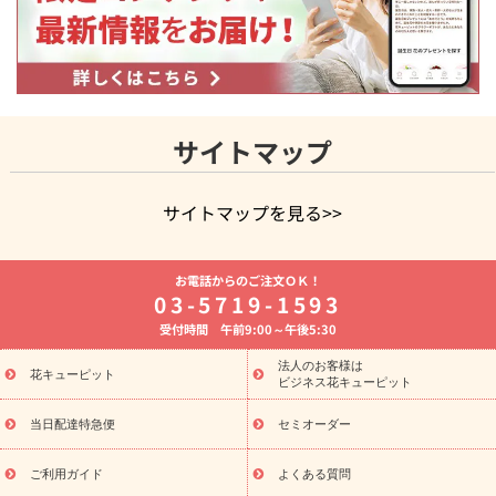
サイトマップ
サイトマップを見る>>
よく贈られる花
お祝いの花特集
誕生日フラワーギフト特集
お電話からのご注文ＯＫ！
8月の誕生花(トルコキキョウ)
開店・開業祝い
退職祝い
結
03-5719-1593
婚記念日
お供え・お悔やみ
お供え・お悔やみの花
四十九日
受付時間 午前9:00～午後5:30
法要以降に贈る花
通夜・葬儀に贈る花
胡蝶蘭・花鉢
プリザ
ーブドフラワー
季節のイベント
ひまわり ギフト・プレゼント
法人のお客様は
季節のイベント
花キューピット
特集
お盆 花（新盆・初盆）
お盆 花（新
ビジネス花キューピット
盆・初盆）
お盆 花（新盆・初盆）
お盆・お供え 花とセットギ
フト
お盆・お供え プリザーブドフラワー
ひまわり ギフト・プ
当日配達特急便
セミオーダー
レゼント特集
夏の花贈り・お中元・暑中見舞い 花のギフト特集
敬老の日におくる花ギフト・プレゼント特集
敬老の日におくる
ご利用ガイド
よくある質問