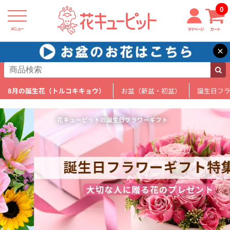
0
メニュー
マイページ
カート
×
8月の誕生花（トルコキキョウ）
お盆（新盆・初盆）
誕生日フ
花キューピットの誕生日フラワーギフト