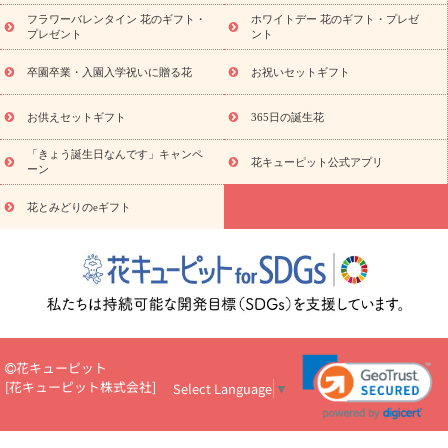
の青色胡蝶蘭
観葉植物
観葉植物
産直多肉植物
プリザーブ
フラワーバレンタイン 花のギフト・
ホワイトデー 花のギフト・プレゼ
ドフラワー
お祝い
お供え・お悔やみ
花とセットギフト
セ
プレゼント
ント
ミオーダー
プチギフト（hanamore -ハナモア-）
花とみどりの
eギフト
花キューピットのeGfit
カラー
ピンク
イエローオ
卒園卒業・入園入学祝いに贈る花
お祝いセットギフト
予
レンジ
レッド
お花の種類
バラ
ユリ
トルコキキョウ
算から探す
お祝い
お祝い・
3000円～
お祝い・
4000円～
お供えセットギフト
365日の誕生花
お祝い・
5000円～
お祝い・
7000円～
お祝い・
10000円～
「きょう誕生日なんです」キャンペ
お供え・お悔やみ
お供え・お悔やみ・
3000円～
お供え・お
花キューピット公式アプリ
ーン
悔やみ・
5000円～
お供え・お悔やみ・
7000円～
お供え・お悔
読み物
やみ・
10000円～
花とみどりのeギフト
注目されている記事
365日の誕生花カレンダー
開店・開業祝
いのマナー
定年退職祝いのマナー
お祝いを贈るときのマナー・
ルール
花キューピットのお祝いコラム一覧
誕生日のお花を「色
彩心理学」で選ぶ方法
結婚祝いの予算相場
出産祝いお役立ち情
報
転職祝いのマナー基礎知識
ペットのお祝いワンポイントアド
バイス
スタンド花（フラスタ）のマナー
お見舞いのマナーとル
ール
新築引っ越し祝いコラム
お祝い花のマナー総まとめ
職
花キューピット
場上司や先輩へ贈るお祝い花の正解は？
開店祝いの花 選び方ガイ
[
花キューピット株式会社
]
Select Language
▼
ド（早見表あり）
お供えを贈るときのマナー・ルール
花キューピットのお供え・
お悔やみ・仏花コラム一覧
花キューピットの仏花のルール・マナ