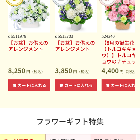
男性・女性を問わず喜ばれるギフト
2026.06.15
【夏の花贈り特集】誕生日プレゼントやお中元・暑中見舞
いに◆暑い夏でも長持ちしやすい花
2026.06.15
【お盆（新盆・初盆）】故人への想いを込めたお供えの花
ob511979
ob512703
524340
◆花キューピットなら地域の慣習にも対応
【お盆】お供えの
【お盆】お供えの
【8月の誕生花
アレンジメント
アレンジメント
（トルコキキョ
2026.06.04
ウ）】トルコキ
【セミオーダー】あなただけの特別なフラワーギフトをデ
ョウのナチュラ
ザインしましょう
なアレンジメン
8,250
3,850
4,400
円（税込）
円（税込）
円（税込）
カートに入れる
カートに入れる
カートに入れる
フラワーギフト特集