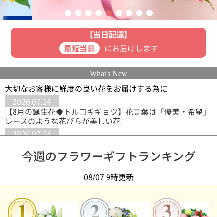
【当日配達】
最短当日
にお届けします
What's New
大切なお客様に鮮度の良い花をお届けする為に
2026.07.24
【8月の誕生花◆トルコキキョウ】花言葉は「優美・希望」
レースのような花びらが美しい花
2026.07.24
【敬老の日◆9月21日】長寿を願うリンドウがおすすめ
◆「元気でいてね」を込めて贈るギフト
今週のフラワーギフトランキング
2026.07.07
【新ブランド】hanamore -ハナモア-◆もっと素直に、も
08/07 9時更新
っと自由に、もっとあなたらしい花贈り。
2026.06.15
【ひまわり特集】夏を代表する花をご予算から選べます◆