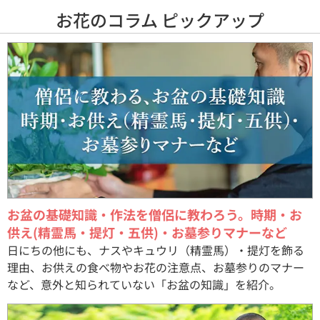
お花のコラム ピックアップ
お盆の基礎知識・作法を僧侶に教わろう。時期・お
供え(精霊馬・提灯・五供)・お墓参りマナーなど
日にちの他にも、ナスやキュウリ（精霊馬）・提灯を飾る
理由、お供えの食べ物やお花の注意点、お墓参りのマナー
など、意外と知られていない「お盆の知識」を紹介。