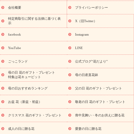
花ギフト・プレゼント特集
敬老の日 花のおすすめランキング
敬
老の日 花鉢植えのギフト・プレゼント特集
敬老の日 花とセットギ
会社概要
プライバシーポリシー
フト・プレゼント特集
敬老の日の花 全てのギフト一覧
キャン
誕生日の花を
特定商取引に関する法律に基づく表
ペーン
「きょう誕生日なんです」キャンペーン
X（旧Twitter）
示
探す
誕生日フラワーギフト
誕生日フラワーギフト特集
誕生
日フラワーギフト商品一覧
バラ
ユリ
トルコキキョウ
8月の
facebook
Instagram
誕生花(トルコキキョウ)
9月の誕生花(リンドウ)
誕生日セット
ギフト
キャンペーン
「きょう誕生日なんです」キャンペーン
YouTube
LINE
用途から探す
お祝いの花特集
当日配達特急便
お祝い商品
一覧
お祝い
開店・開業祝い
新築・引っ越し祝い
退職祝い
ごっこランド
公式ブログ“花だより”
結婚記念日
結婚祝い
出産祝い
退院祝い・快気祝い
還暦
祝い・長寿祝い
プチギフト
ペットのお祝いフラワー
お中
母の日 花のギフト・プレゼント
母の日産直花鉢
特集は花キューピット
元・暑中見舞い
敬老の日
お供え・お悔やみ
当日配達特急便
お供え
お供え・お悔やみ商品一覧
お供え・お悔やみの花
四
母の日おすすめランキング
父の日 花のギフト・プレゼント
十九日法要以降に贈る花
通夜・葬儀に贈る花
お供え お花とセッ
トギフト
お供え プリザーブドフラワー
ペットのお供えフラワー
お盆 花（新盆・初盆）
敬老の日 花のギフト・プレゼント
お盆（新盆・初盆）
その他
お祝い返し
お見舞い
お取り
寄せギフト
ビジネス用
ご自宅用
観葉植物
ミディ胡蝶蘭
クリスマス 花のギフト・プレゼント
喪中見舞い・冬のお供えに贈る花
スタイルから探す
プリザーブドフラワー
アレンジメント
花束
スタンド花
お祝い
お供え・お悔やみ
胡蝶蘭
胡蝶
成人の日に贈る花
愛妻の日に贈る花
蘭・花鉢
ミディ胡蝶蘭・お祝い
ミディ胡蝶蘭・お供え
世界初