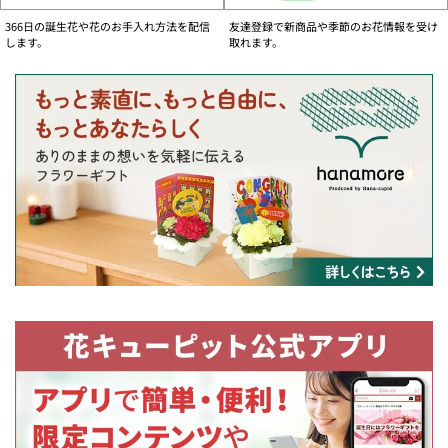
お問い合わせフォーム
366日の誕生花や花のお手入れ方法を配信
友達登録で新商品や季節のお花情報を受け
ご注文内容の変更、キャンセル及び各種お問い合わせがオンライン上でお手続き
します。
取れます。
いただけます。
【個人のお客様】
国内用・お問い合わせフォームへ
海外用・お問い合わせフォームへ
【法人のお客様】
国内用・お問い合わせフォームへ
物流事情の影響によるお届けについて
・一部の商品において、商品内容の変更をさせていただきお届けする場合がござ
います。ご注文いただきましたお花の色合いに合わせた花店のおすすめ商品をお
届けいたします。
・一部の地域でお届け日の変更のお願いをする場合がございます。
・今後の状況によりお届けの内容に変更が発生する可能性がございます。
何卒ご理解いただきますようお願い申し上げます。
大切なお客様に鮮度の良いお花をお届けする為に
より良い鮮度のお花をお届けするために、お客様のご理解・ご協力をお願いいた
します。