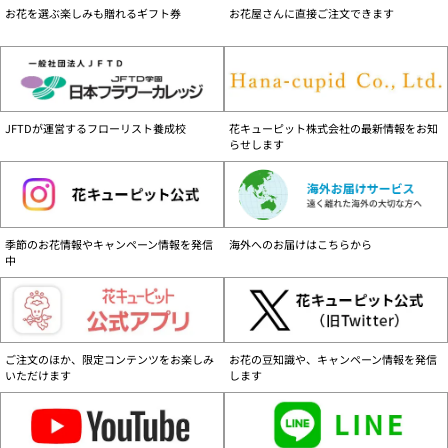
す。
お花を選ぶ楽しみも贈れるギフト券
お花屋さんに直接ご注文できます
商品配送可能地域について
離島など一部の地域を除く、日本国内のみです。
配達不能地域一覧はこちら
お届け日について
JFTDが運営するフローリスト養成校
花キューピット株式会社の最新情報をお知
お支払い方法、商品によりお届日が異なりますので、ご注意ください。
お届け日
らせします
詳細はこちら
営業時間と注文の取り扱いについて
24時間ご注文を承ります。営業時間は、年末年始除く、9:30～17:30です。
【当日扱い】 9:30～17:00ご注文分
季節のお花情報やキャンペーン情報を発信
海外へのお届けはこちらから
【翌日扱い】 17:00以降ご注文分
中
ご注意ください
花キューピット商品は花キューピット加盟店・花キューピットのみで販売してお
ります。花キューピット商品をご購入の際はご留意ください。
詳しくはこちら（PDF：116KB）
ご注文のほか、限定コンテンツをお楽しみ
お花の豆知識や、キャンペーン情報を発信
いただけます
します
セキュリティーについて
花キューピットでは安心してご利用いただけるようSSL方式による暗号化を採用
しております。