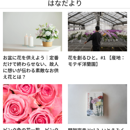
はなだより
お盆に花を供えよう｜定番
花を創るひと。#1 【産地：
だけで終わらせない、故人
モテギ洋蘭園】
に想いが伝わる素敵なお供
え花とは？
ピンク色の花一覧。ピンク
開架宣言 Vol.3_いとうみく