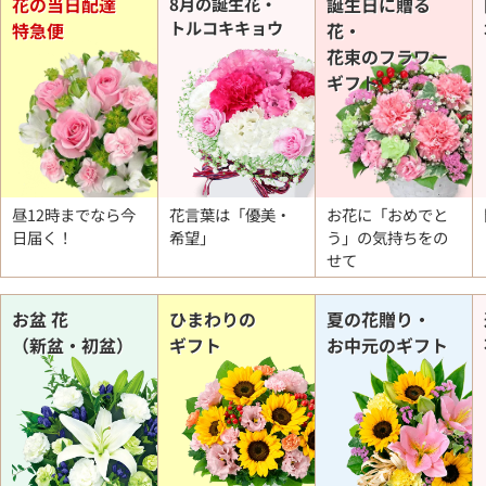
花の当日配達
8月の誕生花・
誕生日に贈る
トルコキキョウ
特急便
花・
花束のフラワー
ギフト
昼12時までなら今
花言葉は「優美・
お花に「おめでと
日届く！
希望」
う」の
気持ちをの
せて
お盆 花
ひまわりの
夏の花贈り・
（新盆・初盆）
ギフト
お中元のギフト